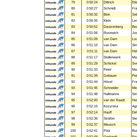
79
0:50:24
Dittrich
Eti
80
0:50:27
Schmidt
Fr
81
0:50:32
Bein
Seb
82
0:50:35
Klein
Le
83
0:50:52
Dautzenberg
Ben
84
0:51:06
Rosewich
Jo
85
0:51:09
van Dam
Lou
86
0:51:10
van Dam
Si
87
0:51:11
van Dam
He
88
0:51:17
Stollenwerk
Ma
89
0:51:29
Schickel
Sv
90
0:51:33
Peter
Ma
91
0:51:39
Gebauer
Pet
92
0:51:44
Hövel
Fr
93
0:51:45
Schneider
Mic
94
0:51:48
Hallmanns
Si
95
0:52:00
van der Raadt
He
96
0:52:10
Kozyrska
Ag
97
0:52:14
Hauff
Dir
98
0:52:36
Sträßer
Ste
99
0:52:37
Meusch
Th
100
0:52:41
Pütz
Bu
101
0:52:49
Gerhardt
En