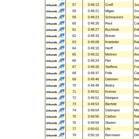
57
0:48:13
Greff
Jo
58
0:48:21
Migas
Gr
59
0:48:23
Schnackers
Da
60
0:48:26
Reul
Car
61
0:48:27
Buchholz
Eri
62
0:48:33
Breuer
Got
63
0:49:08
Kniebeler
Ral
64
0:49:10
Herff
Jü
65
0:49:22
Mohren
An
66
0:49:24
Piel
Jan
67
0:49:26
Steffens
Fr
68
0:49:37
Polis
Cla
69
0:49:46
Dahmen
Brit
70
0:49:48
Bedra
Axe
71
0:49:51
Kremer
Ge
72
0:49:52
Kleinjans
Her
73
0:49:53
Bierfeld
Fra
74
0:49:54
Gietmann
Mic
75
0:49:56
Claßen
Ral
76
0:49:59
Stamm
Ulr
77
0:50:01
Uhr
Ing
78
0:50:16
Borrmann
Dir