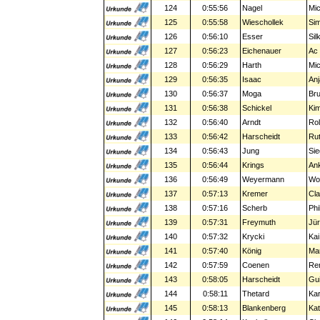
124
0:55:56
Nagel
Mic
125
0:55:58
Wieschollek
Si
126
0:56:10
Esser
Sil
127
0:56:23
Eichenauer
Ac
128
0:56:29
Harth
Mic
129
0:56:35
Isaac
Anj
130
0:56:37
Moga
Br
131
0:56:38
Schickel
Ki
132
0:56:40
Arndt
Rol
133
0:56:42
Harscheidt
Ru
134
0:56:43
Jung
Sie
135
0:56:44
Krings
An
136
0:56:49
Weyermann
Wo
137
0:57:13
Kremer
Cla
138
0:57:16
Scherb
Phi
139
0:57:31
Freymuth
Jü
140
0:57:32
Krycki
Kai
141
0:57:40
König
Ma
142
0:57:59
Coenen
Re
143
0:58:05
Harscheidt
Gu
144
0:58:11
Thetard
Kar
145
0:58:13
Blankenberg
Kat