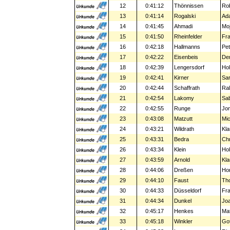
12
0:41:12
Thönnissen
Ro
13
0:41:14
Rogalski
Ad
14
0:41:45
Ahmadi
Moj
15
0:41:50
Rheinfelder
Fr
16
0:42:18
Hallmanns
Pet
17
0:42:22
Eisenbeis
De
18
0:42:39
Lengersdorf
Hol
19
0:42:41
Kirner
Sa
20
0:42:44
Schaffrath
Ral
21
0:42:54
Lakomy
Sa
22
0:42:55
Runge
Jo
23
0:43:08
Matzutt
Mic
24
0:43:21
Wildrath
Kla
25
0:43:31
Bedra
Chr
26
0:43:34
Klein
Hol
27
0:43:59
Arnold
Kla
28
0:44:06
Dreßen
Hor
29
0:44:10
Faust
Th
30
0:44:33
Düsseldorf
Fr
31
0:44:34
Dunkel
Jo
32
0:45:17
Henkes
Mat
33
0:45:18
Winkler
Got