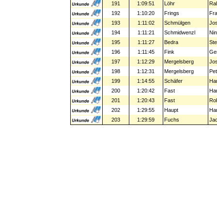
191
1:09:51
Löhr
Ra
192
1:10:20
Frings
Fra
193
1:11:02
Schmülgen
Jos
194
1:11:21
Schmidwenzl
Ni
195
1:11:27
Bedra
Ste
196
1:11:45
Fink
Ge
197
1:12:29
Mergelsberg
Jos
198
1:12:31
Mergelsberg
Pet
199
1:14:55
Schäfer
Han
200
1:20:42
Fast
Ha
201
1:20:43
Fast
Rol
202
1:29:55
Haupt
Ha
203
1:29:59
Fuchs
Jac