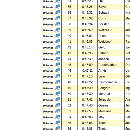
34
0:45:23
Lux
Ri
35
0:45:26
Bayer
Chr
36
0:45:31
Schaaff
Kri
37
0:45:32
Curfs
Ma
38
0:45:34
Förster
He
39
0:45:59
Wolters
Jö
40
0:46:01
Friehe
Dir
41
0:46:05
Weiskopf
Ra
42
0:46:14
Geitz
Sje
43
0:46:35
Dittrich
Pet
44
0:46:49
Jansen
Th
45
0:47:09
Rademacher
De
46
0:47:11
Arndt
Us
47
0:47:13
Lizin
Oli
48
0:47:22
Zimmermann
Ste
49
0:47:30
Bongard
Ing
50
0:47:39
Monreal
Ral
51
0:47:41
Jerusalem
An
52
0:47:46
Queins
Jü
53
0:47:55
Müllejans
Ma
54
0:48:03
May
Sa
55
0:48:05
Theis
Jo
56
0:48:06
Theis
Jo