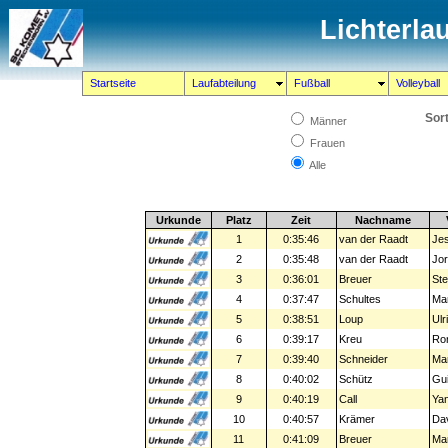
Lichterla
Startseite
Laufabteilung
Fußball
Volleyball
Sort
Männer
Frauen
Alle
Urkunde
Platz
Zeit
Nachname
1
0:35:46
van der Raadt
Je
2
0:35:48
van der Raadt
Jor
3
0:36:01
Breuer
Ste
4
0:37:47
Schultes
Ma
5
0:38:51
Loup
Ulr
6
0:39:17
Kreu
Ro
7
0:39:40
Schneider
Ma
8
0:40:02
Schütz
Gu
9
0:40:19
Call
Yan
10
0:40:57
Krämer
Da
11
0:41:09
Breuer
Ma