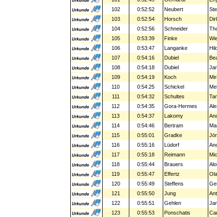
102
0:52:52
Neubert
St
103
0:52:54
Horsch
Dir
104
0:52:56
Schneider
Th
105
0:53:39
Finke
Wi
106
0:53:47
Langanke
Hil
107
0:54:16
Dubiel
Be
108
0:54:18
Dubiel
Ja
109
0:54:19
Koch
Mir
110
0:54:25
Schickel
Me
111
0:54:32
Schultes
Tan
112
0:54:35
Gora-Hermes
Ale
113
0:54:37
Lakomy
An
114
0:54:46
Bertram
Ma
115
0:55:01
Gradke
Jö
116
0:55:16
Lüdorf
An
117
0:55:18
Reimann
Mic
118
0:55:44
Brauers
Alo
119
0:55:47
Effertz
Ola
120
0:55:49
Steffens
Ge
121
0:55:50
Jung
Ant
122
0:55:51
Gehlen
Jan
123
0:55:53
Ponschatis
Car