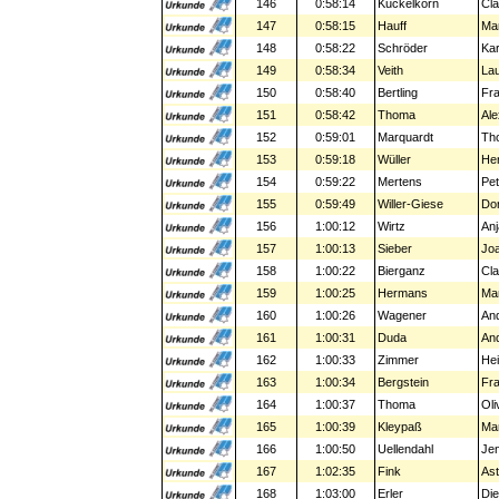
146
0:58:14
Kuckelkorn
Cla
147
0:58:15
Hauff
Mar
148
0:58:22
Schröder
Kar
149
0:58:34
Veith
La
150
0:58:40
Bertling
Fr
151
0:58:42
Thoma
Ale
152
0:59:01
Marquardt
Th
153
0:59:18
Wüller
Her
154
0:59:22
Mertens
Pet
155
0:59:49
Willer-Giese
Dor
156
1:00:12
Wirtz
Anj
157
1:00:13
Sieber
Jo
158
1:00:22
Bierganz
Cla
159
1:00:25
Hermans
Ma
160
1:00:26
Wagener
An
161
1:00:31
Duda
An
162
1:00:33
Zimmer
Hei
163
1:00:34
Bergstein
Fr
164
1:00:37
Thoma
Oli
165
1:00:39
Kleypaß
Ma
166
1:00:50
Uellendahl
Je
167
1:02:35
Fink
Ast
168
1:03:00
Erler
Die