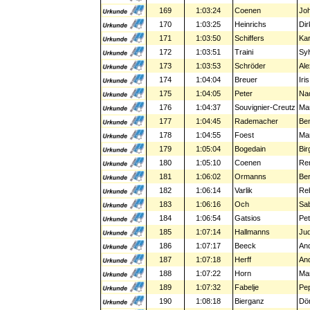
169
1:03:24
Coenen
Jo
170
1:03:25
Heinrichs
Dir
171
1:03:50
Schiffers
Kar
172
1:03:51
Traini
Syl
173
1:03:53
Schröder
Ale
174
1:04:04
Breuer
Iris
175
1:04:05
Peter
Na
176
1:04:37
Souvignier-Creutz
Ma
177
1:04:45
Rademacher
Be
178
1:04:55
Foest
Mar
179
1:05:04
Bogedain
Birg
180
1:05:10
Coenen
Re
181
1:06:02
Ormanns
Be
182
1:06:14
Varlik
Re
183
1:06:16
Och
Sa
184
1:06:54
Gatsios
Pet
185
1:07:14
Hallmanns
Jud
186
1:07:17
Beeck
An
187
1:07:18
Herff
An
188
1:07:22
Horn
Mar
189
1:07:32
Fabelje
Pe
190
1:08:18
Bierganz
Dör