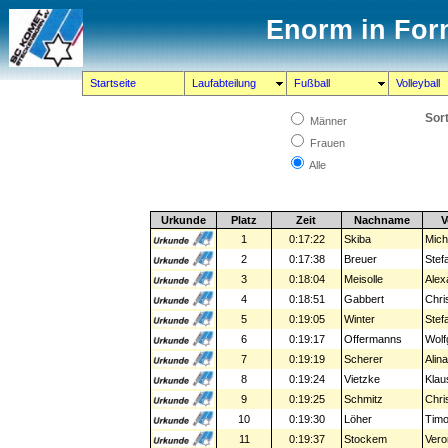
Enorm in Form
Startseite
Laufabteilung
Fußball
Volleyball
Sort
Männer
Frauen
Alle
Urkunde
Platz
Zeit
Nachname
1
0:17:22
Skiba
Mich
2
0:17:38
Breuer
Stef
3
0:18:04
Meisolle
Alex
4
0:18:51
Gabbert
Chri
5
0:19:05
Winter
Stef
6
0:19:17
Offermanns
Wolf
7
0:19:19
Scherer
Alin
8
0:19:24
Vietzke
Klau
9
0:19:25
Schmitz
Chri
10
0:19:30
Löher
Tim
11
0:19:37
Stockem
Vero