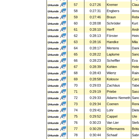
57
0:27:26
Kremer
Clau
58
0:27:31
Engbers
Ann
59
0:27:46
Braun
Reb
60
0:28:08
Schröder
Kurt
61
0:28:10
Herff
And
62
0:28:13
Förster
Hein
63
0:28:16
Handke
Mila
64
0:28:17
Mertens
Dani
65
0:28:22
Laplume
San
66
0:28:23
Scheffler
Eva
67
0:28:39
Kohlen
Hele
68
0:28:43
Wiertz
Rain
69
0:28:58
Kolosov
Caro
70
0:29:03
Zachäus
Tab
71
0:29:19
Priebe
Sas
72
0:29:33
Adams-Nemeth
San
73
0:29:34
Coenen
Ren
74
0:29:41
Lohr
Diet
75
0:29:52
Cappel
Ute
76
0:30:23
Van Lier
Stef
77
0:30:29
Offermanns
Britt
78
0:30:44
Schaaf
Sabr