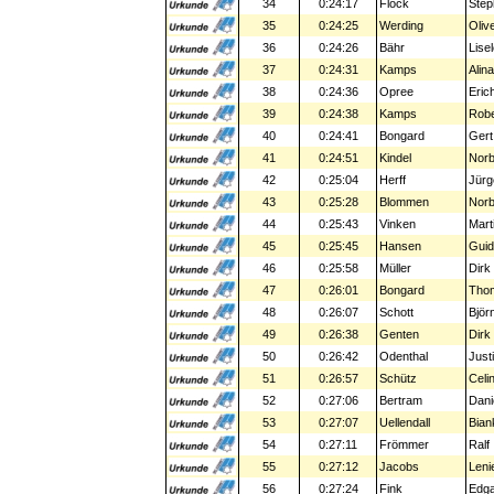
34
0:24:17
Flock
Step
35
0:24:25
Werding
Oliv
36
0:24:26
Bähr
Lisel
37
0:24:31
Kamps
Alin
38
0:24:36
Opree
Eric
39
0:24:38
Kamps
Robe
40
0:24:41
Bongard
Gert
41
0:24:51
Kindel
Norb
42
0:25:04
Herff
Jürg
43
0:25:28
Blommen
Norb
44
0:25:43
Vinken
Mart
45
0:25:45
Hansen
Gui
46
0:25:58
Müller
Dirk
47
0:26:01
Bongard
Tho
48
0:26:07
Schott
Björ
49
0:26:38
Genten
Dirk
50
0:26:42
Odenthal
Just
51
0:26:57
Schütz
Celi
52
0:27:06
Bertram
Dani
53
0:27:07
Uellendall
Bian
54
0:27:11
Frömmer
Ralf
55
0:27:12
Jacobs
Leni
56
0:27:24
Fink
Edg