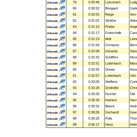
79
0:30:46
Loevenich
Ludg
80
0:30:52
Bongard
Gab
81
0:30:55
Riege
Ann-
82
0:31:01
Sträßer
Ank
83
0:31:10
Priebe
Angi
84
0:31:17
Gottschalk
Caro
85
0:31:23
Moll
Lein
86
0:31:54
Ormanns
Bern
87
0:32:08
Gerards
San
88
0:32:42
Schiffers
Nico
89
0:32:51
Lutterbach
Mar
90
0:32:55
Drews
Ann
91
0:32:57
Lutterbach
Udo
92
0:33:05
Steffens
Cori
93
0:33:28
Dreihöfer
Chri
94
0:35:05
Fischer
Ole
95
0:35:30
Hamers
Harr
96
0:35:52
Beeck
And
97
0:38:05
Gerhardt
Uwe
98
0:39:25
Polis
Tho
99
0:46:17
Henz
Helm