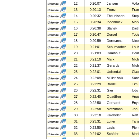
12
0:20:07
Jansen
Volk
13
0:20:13
Trenz
Fra
14
0:20:32
Theunissen
Step
15
0:20:34
Indenhuck
Marl
16
0:20:38
Stanek
Diet
17
0:20:47
Dorsel
Tobi
18
0:20:59
Dormanns
Nico
19
0:21:01
Schumacher
Loui
20
0:21:03
Damhaut
Domi
21
0:21:10
Marx
Mich
22
0:21:37
Gerards
Mich
23
0:22:01
Uellendall
Clau
24
0:22:09
Müller-Volk
San
25
0:22:29
Brodel
Tim
26
0:22:31
Gier
Udo
27
0:22:40
Quadflieg
Ange
28
0:22:50
Gerhardt
Eny
29
0:22:58
Metzmann
Jan
30
0:23:18
Kniebeler
Ralf
31
0:23:31
Lutter
Tanj
32
0:23:50
Lavis
Pier
33
0:24:02
Schäfer
Mon